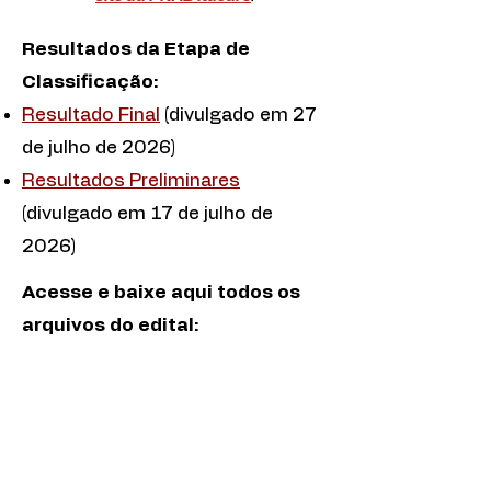
Resultados da Etapa de
Classificação:
Resultado Final
(divulgado em 27
de julho de 2026)
Resultados Preliminares
(divulgado em 17 de julho de
2026)
Acesse e baixe aqui todos os
arquivos do edital:
Leia o edital no Diário Oficial do Município
Baixe o edital completo em PDF
Baixe a Ficha de Inscrição (Anexo III) em DOCX para você usar de rascunho